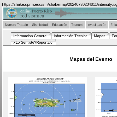
https://shake.uprm.edu/sm/shakemap/20240730204911/intensity.jp
Nuestro Trabajo
Sismicidad
Educación
Tsunami
Investigación
Enl
Información General
Información Técnica
Mapas
Fo
¿Lo Sentiste?Repórtalo
Mapas del Evento