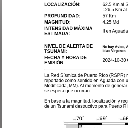
LOCALIZACIÓN:
62.5 Km al 
126.5 Km al
PROFUNDIDAD:
57 Km
MAGNITUD:
4.25 Md
INTENSIDAD MÁXIMA
II en Aguad
ESTIMADA:
NIVEL DE ALERTA DE
No hay Aviso, A
TSUNAMI:
Islas Vírgenes
FECHA Y HORA DE
2024-10-30 
EMISIÓN:
La Red Sísmica de Puerto Rico (RSPR) re
reportado como sentido en Aguada con un
Modificada, MM). Al momento de generar 
se espera que ocurran .
En base a la magnitud, localización y reg
de un Tsunami destructivo para Puerto Ri