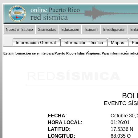
Nuestro Trabajo
Sismicidad
Educación
Tsunami
Investigación
Enl
Información General
Información Técnica
Mapas
Fo
Esta información se emite para Puerto Rico e Islas Vírgenes. Para información adici
BOL
EVENTO SÍS
FECHA:
Octubre 30,
HORA LOCAL:
01:26:01
LATITUD:
17.5336 N
LONGITUD:
68.035 O