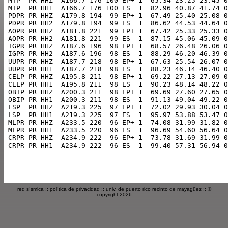
red sísmica
::
política de privacidad
::
univ. de puerto rico recinto de mayagüez
:: ©
copyright 2026