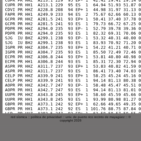
red sísmica
::
política de privacidad
::
univ. de puerto rico recinto de mayagüez
:: ©
copyright 2026