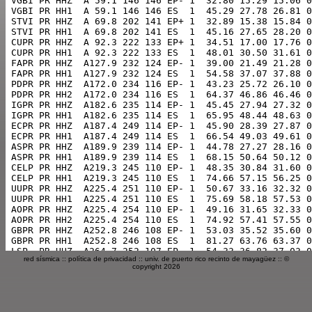
red sísmica
::
política de privacidad
::
univ. de puerto rico recinto de mayagüez
:: ©
copyright 2026