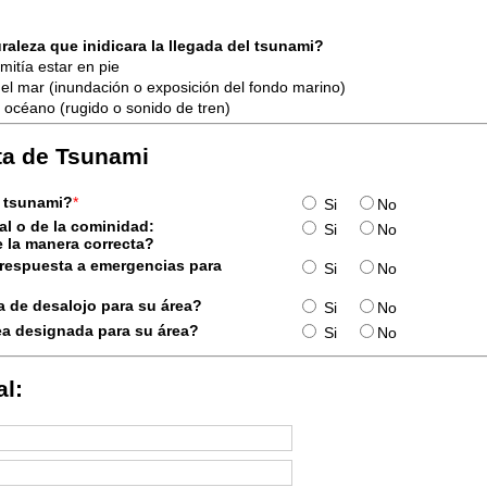
raleza que inidicara la llegada del tsunami?
mitía estar en pie
el mar (inundación o exposición del fondo marino)
 océano (rugido o sonido de tren)
ta de Tsunami
e tsunami?
*
Si
No
al o de la cominidad:
Si
No
 la manera correcta?
 respuesta a emergencias para
Si
No
 de desalojo para su área?
Si
No
ea designada para su área?
Si
No
l: