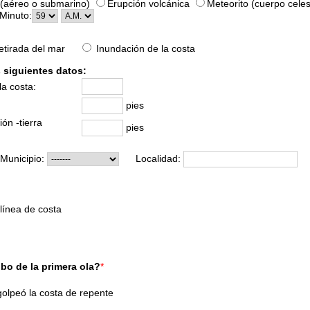
 (aéreo o submarino)
Erupción volcánica
Meteorito (cuerpo celes
Minuto:
etirada del mar
Inundación de la costa
s siguientes datos:
la costa:
pies
ón -tierra
pies
Municipio:
Localidad:
línea de costa
ibo de la primera ola?
*
golpeó la costa de repente