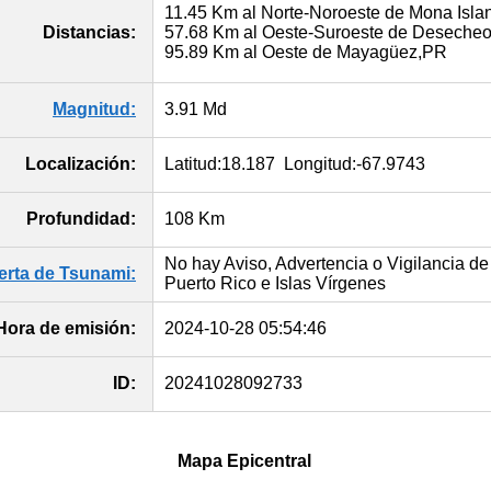
11.45 Km al Norte-Noroeste de Mona Isl
Distancias:
57.68 Km al Oeste-Suroeste de Deseche
95.89 Km al Oeste de Mayagüez,PR
Magnitud:
3.91 Md
Localización:
Latitud:18.187 Longitud:-67.9743
Profundidad:
108 Km
No hay Aviso, Advertencia o Vigilancia de
lerta de Tsunami:
Puerto Rico e Islas Vírgenes
Hora de emisión:
2024-10-28 05:54:46
ID:
20241028092733
Mapa Epicentral