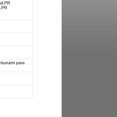
and,PR
o,PR
 tsunami para