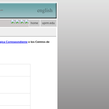
home
uprm.edu
ógica Correspondiente
o los Centros de