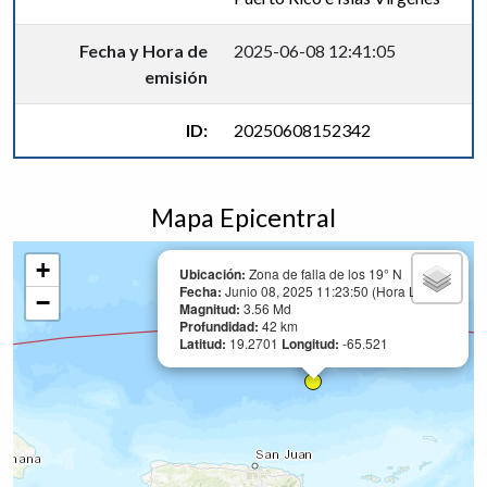
Fecha y Hora de
2025-06-08 12:41:05
emisión
ID:
20250608152342
Mapa Epicentral
+
Ubicación:
Zona de falla de los 19° N
Fecha:
Junio 08, 2025 11:23:50 (Hora Local)
−
Magnitud:
3.56 Md
Profundidad:
42 km
Latitud:
19.2701
Longitud:
-65.521