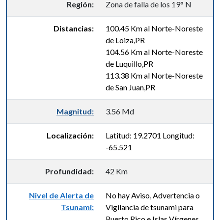
Región:
Zona de falla de los 19° N
Distancias:
100.45 Km al Norte-Noreste
de Loiza,PR
104.56 Km al Norte-Noreste
de Luquillo,PR
113.38 Km al Norte-Noreste
de San Juan,PR
Magnitud:
3.56 Md
Localización:
Latitud: 19.2701 Longitud:
-65.521
Profundidad:
42 Km
Nivel de Alerta de
No hay Aviso, Advertencia o
Tsunami:
Vigilancia de tsunami para
Puerto Rico e Islas Vírgenes