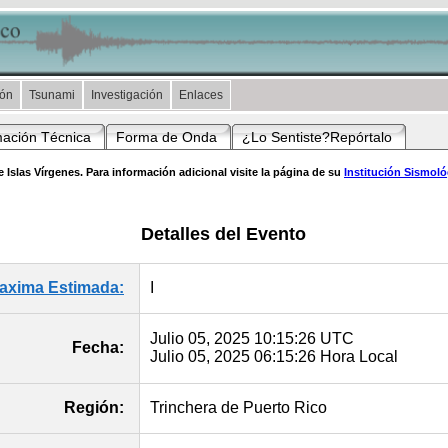
ión
Tsunami
Investigación
Enlaces
mación Técnica
Forma de Onda
¿Lo Sentiste?Repórtalo
 Islas Vírgenes. Para información adicional visite la página de su
Institución Sismol
Detalles del Evento
Maxima Estimada:
I
Julio 05, 2025 10:15:26 UTC
Fecha:
Julio 05, 2025 06:15:26 Hora Local
Región:
Trinchera de Puerto Rico