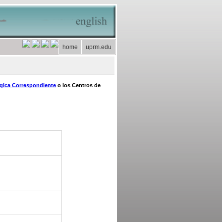
home
uprm.edu
ógica Correspondiente
o los Centros de