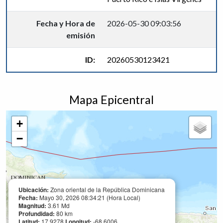
Fecha y Hora de
2026-05-30 09:03:56
emisión
ID:
20260530123421
Mapa Epicentral
+
−
Ubicación:
Zona oriental de la República Dominicana
Fecha:
Mayo 30, 2026 08:34:21 (Hora Local)
Magnitud:
3.61 Md
Profundidad:
80 km
Latitud:
17.9278
Longitud:
-68.6006