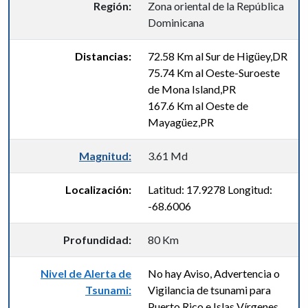
Región:
Zona oriental de la República
Dominicana
Distancias:
72.58 Km al Sur de Higüey,DR
75.74 Km al Oeste-Suroeste
de Mona Island,PR
167.6 Km al Oeste de
Mayagüez,PR
Magnitud:
3.61 Md
Localización:
Latitud: 17.9278 Longitud:
-68.6006
Profundidad:
80 Km
Nivel de Alerta de
No hay Aviso, Advertencia o
Tsunami:
Vigilancia de tsunami para
Puerto Rico e Islas Vírgenes