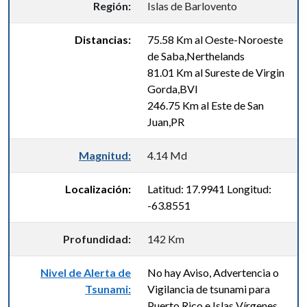
Región:
Islas de Barlovento
Distancias:
75.58 Km al Oeste-Noroeste
de Saba,Nerthelands
81.01 Km al Sureste de Virgin
Gorda,BVI
246.75 Km al Este de San
Juan,PR
Magnitud:
4.14 Md
Localización:
Latitud: 17.9941 Longitud:
-63.8551
Profundidad:
142 Km
Nivel de Alerta de
No hay Aviso, Advertencia o
Tsunami:
Vigilancia de tsunami para
Puerto Rico e Islas Vírgenes