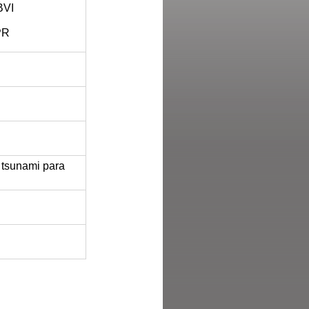
BVI
PR
 tsunami para