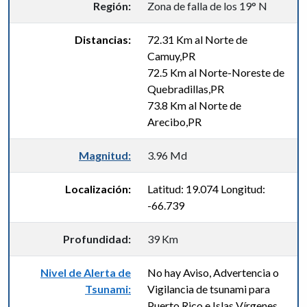
Región:
Zona de falla de los 19° N
Distancias:
72.31 Km al Norte de
Camuy,PR
72.5 Km al Norte-Noreste de
Quebradillas,PR
73.8 Km al Norte de
Arecibo,PR
Magnitud:
3.96 Md
Localización:
Latitud: 19.074 Longitud:
-66.739
Profundidad:
39 Km
Nivel de Alerta de
No hay Aviso, Advertencia o
Tsunami:
Vigilancia de tsunami para
Puerto Rico e Islas Vírgenes