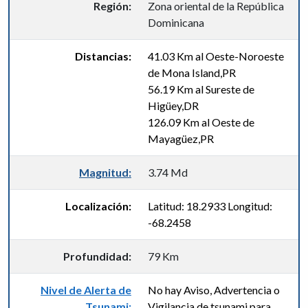
Región:
Zona oriental de la República
Dominicana
Distancias:
41.03 Km al Oeste-Noroeste
de Mona Island,PR
56.19 Km al Sureste de
Higüey,DR
126.09 Km al Oeste de
Mayagüez,PR
Magnitud:
3.74 Md
Localización:
Latitud: 18.2933 Longitud:
-68.2458
Profundidad:
79 Km
Nivel de Alerta de
No hay Aviso, Advertencia o
Tsunami:
Vigilancia de tsunami para