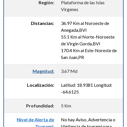
Región:
Plataforma de las Islas
Vírgenes
Distancias:
36.97 Km al Noroeste de
Anegada,BVI
55.1 Km al Norte-Noroeste
de Virgin Gorda,BVI
170.4 Km al Este-Noreste de
San Juan,PR
Magnitud:
3.67 Md
Localización:
Latitud: 18.9381 Longitud:
-64.6125
Profundidad:
5 Km
Nivel de Alerta de
No hay Aviso, Advertencia o
Tsunami:
Vigilancia de tsunami para